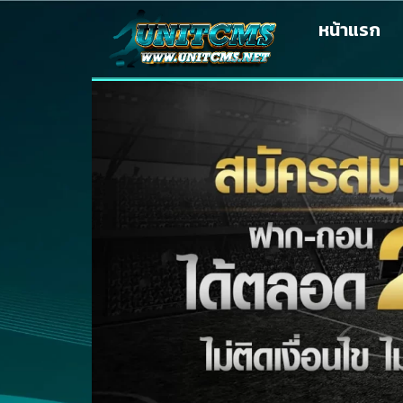
หน้าแรก