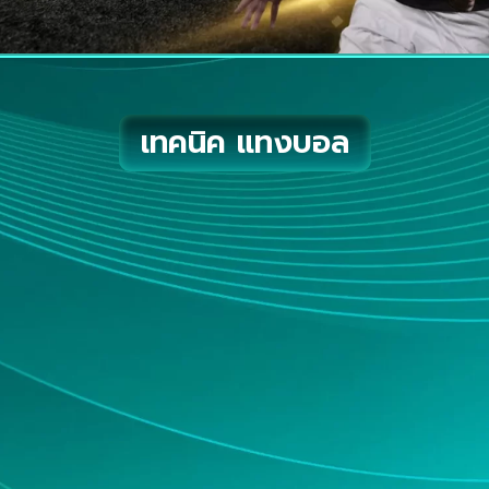
เทคนิค แทงบอล