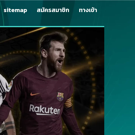
sitemap
สมัครสมาชิก
ทางเข้า