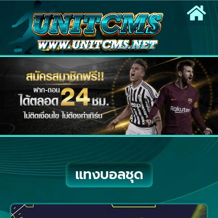
แทงบอลชุด