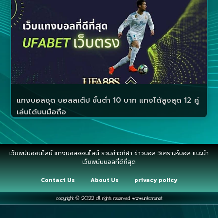
แทงบอลชุด บอลสเต็ป ขั้นต่ำ 10 บาท แทงได้สูงสุด 12 คู่
เล่นได้บนมือถือ
ทีเด็ดบอลวันนี้
|
แทงบอลออนไลน์
|
บาคาร่า
|
guroocafe
|
แทงบอล
|
มวยพักยก
|
เว็บพนันออนไลน์ แทงบอลออนไลน์ รวมข่าวกีฬา ข่าวบอล วิเคราะห์บอล แนะนำ
เว็บพนันออนไลน์
|
game88s
|
ทีเด็ดมวย
|
เว็บเกมออนไลน์
|
ufaslot88
|
เว็บหวย
เว็บพนันบอลที่ดีที่สุด
ออนไลน์
|
แทงหวยออนไลน์
|
asiapowerball
|
สล็อตpg
|
ufabet
Contact Us
About Us
privacy policy
copyright © 2022 all rights reserved
www.unitcms.net