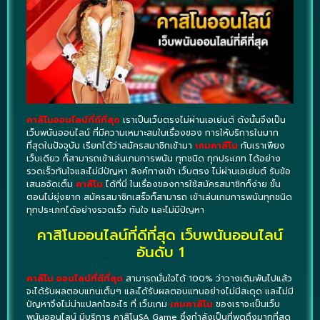
คาสิโนออนไลน์ที่ดีที่สุด
เราเป็นเว็บตรงไม่ผ่านเอเย่นต์ ดังนั้นจึงเป็น
เว็บพนันออนไลน์ ที่มีความเหมาะสมในเรื่องของ การให้บริการในมาก
ที่สุดในปัจจุบัน เรียกได้ว่าสมัครสมาชิกเข้ามา
เกมคาสิโน
กับเราเพียง
เว็บเดียว ก็สามารถเข้าเล่นเกมการพนัน ทุกชนิด ทุกประเภท ได้อย่าง
รวดเร็วทันใจและไม่มีปัญหา
ลิงค์ทางเข้า เว็บตรง ไม่ผ่านเอเย่นต์ รับข้อ
เสนอจัดเต็ม
คาสิโน
ได้ที่นี่
ในเรื่องของการใช้สมัครสมาชิกก็ง่าย ขั้น
ตอนไม่ยุ่งยาก สมัครสมาชิกเสร็จก็สามารถ เข้าเล่นเกมการพนันทุกชนิด
ทุกประเภทได้อย่างรวดเร็ว ทันใจ และไม่มีปัญหา
คาสิโนออนไลน์ที่ดีที่สุด เว็บพนันออนไลน์
อันดับ 1
คาสิโน ออนไลน์ที่ดีที่สุด
สามารถมั่นใจได้ 100% ว่าวางเดิมพันไปแล้ว
จะได้รับผลตอบแทนเต็มๆ และได้รับผลตอบแทนอย่างไม่มีสะดุด และไม่มี
ปัญหาจึงไม่น่าแปลกใจอะไร ที่ เว็บเกม
เกมคาสิโน
ของเราจะเป็นเว็บ
พนันออนไลน์ มีบริการ คาสิโน
SA Game
ซึ่งกำลังเป็นที่พูดถึงมากที่สุด