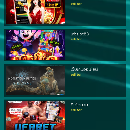
edi tor
ufaslot88
edi tor
เว็บเกมออนไลน์
edi tor
ทีเด็ดมวย
edi tor