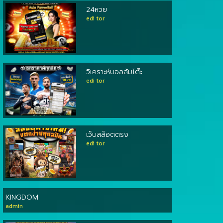
24หวย
edi tor
วิเคราะห์บอลล้มโต๊ะ
edi tor
เว็บสล็อตตรง
edi tor
KINGDOM
admin