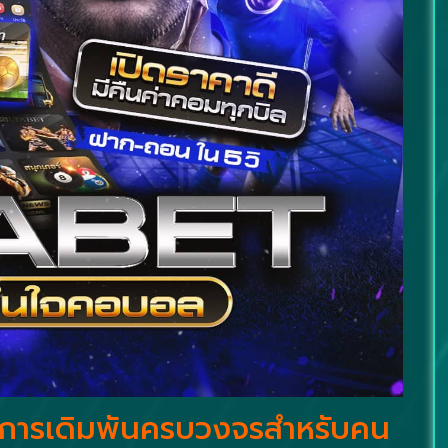
การเดิมพันครบวงจรสำหรับคน