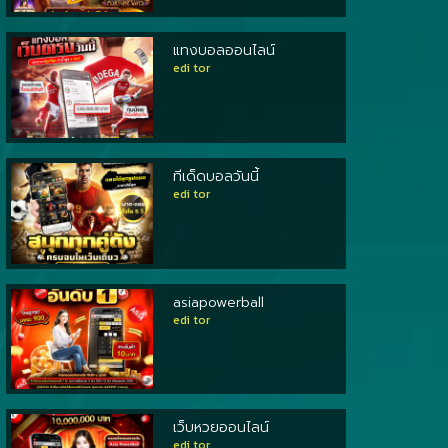
แทงบอลออนไลน์
edi tor
ทีเด็ดบอลวันนี้
edi tor
asiapowerball
edi tor
เว็บหวยออนไลน์
edi tor