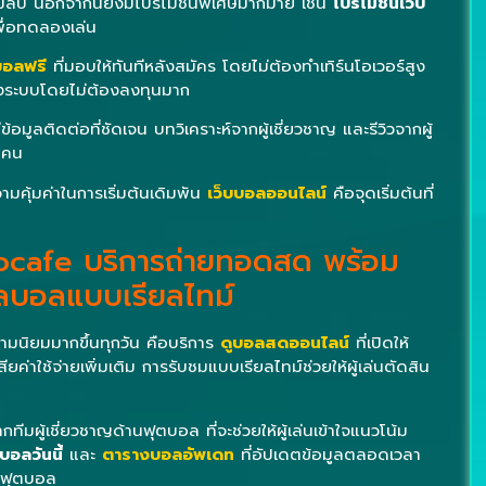
ามลับ นอกจากนี้ยังมีโปรโมชั่นพิเศษมากมาย เช่น
โปรโมชั่นเว็บ
พื่อทดลองเล่น
บอลฟรี
ที่มอบให้ทันทีหลังสมัคร โดยไม่ต้องทำเทิร์นโอเวอร์สูง
ดลองระบบโดยไม่ต้องลงทุนมาก
ข้อมูลติดต่อที่ชัดเจน บทวิเคราะห์จากผู้เชี่ยวชาญ และรีวิวจากผู้
ุกคน
คุ้มค่าในการเริ่มต้นเดิมพัน
เว็บบอลออนไลน์
คือจุดเริ่มต้นที่
ocafe บริการถ่ายทอดสด พร้อม
ผลบอลแบบเรียลไทม์
ามนิยมมากขึ้นทุกวัน คือบริการ
ดูบอลสดออนไลน์
ที่เปิดให้
ค่าใช้จ่ายเพิ่มเติม การรับชมแบบเรียลไทม์ช่วยให้ผู้เล่นตัดสิน
กทีมผู้เชี่ยวชาญด้านฟุตบอล ที่จะช่วยให้ผู้เล่นเข้าใจแนวโน้ม
บอลวันนี้
และ
ตารางบอลอัพเดท
ที่อัปเดตข้อมูลตลอดเวลา
ารฟุตบอล