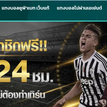
แทงบอลยูฟ่าเบท เว็บแท้
แทงบอลไม่ผ่านเอเย่นต์