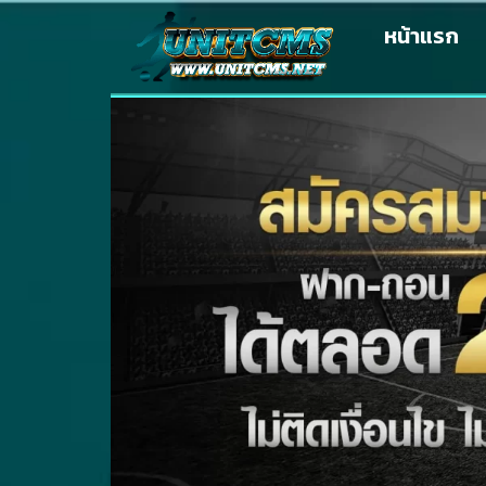
หน้าแรก