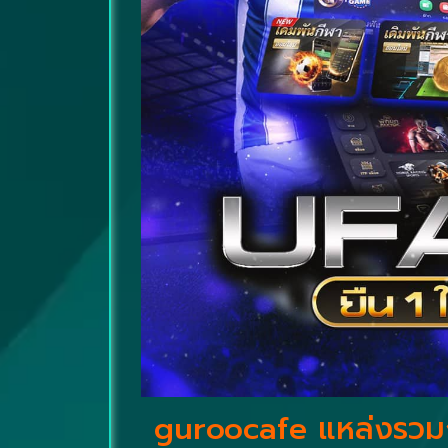
guroocafe แหล่งรวม