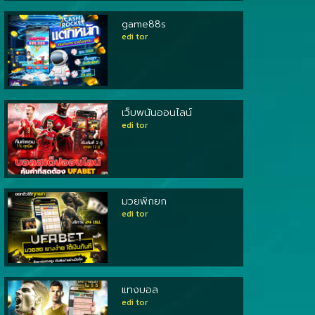
game88s
edi tor
เว็บพนันออนไลน์
edi tor
มวยพักยก
edi tor
แทงบอล
edi tor