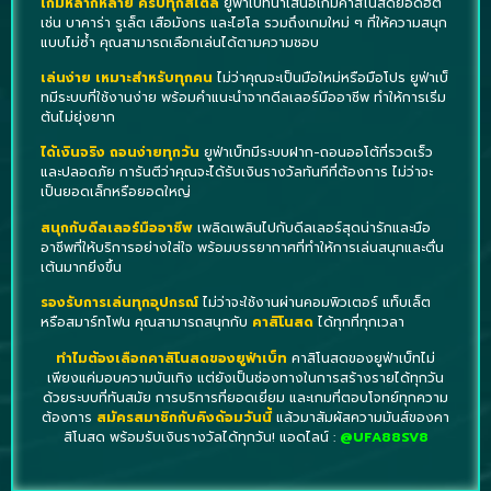
เกมหลากหลาย ครบทุกสไตล์
ยูฟ่าเบ็ทนำเสนอเกมคาสิโนสดยอดฮิต
เช่น บาคาร่า รูเล็ต เสือมังกร และไฮโล รวมถึงเกมใหม่ ๆ ที่ให้ความสนุก
แบบไม่ซ้ำ คุณสามารถเลือกเล่นได้ตามความชอบ
เล่นง่าย เหมาะสำหรับทุกคน
ไม่ว่าคุณจะเป็นมือใหม่หรือมือโปร ยูฟ่าเบ็
ทมีระบบที่ใช้งานง่าย พร้อมคำแนะนำจากดีลเลอร์มืออาชีพ ทำให้การเริ่ม
ต้นไม่ยุ่งยาก
ได้เงินจริง ถอนง่ายทุกวัน
ยูฟ่าเบ็ทมีระบบฝาก-ถอนออโต้ที่รวดเร็ว
และปลอดภัย การันตีว่าคุณจะได้รับเงินรางวัลทันทีที่ต้องการ ไม่ว่าจะ
เป็นยอดเล็กหรือยอดใหญ่
สนุกกับดีลเลอร์มืออาชีพ
เพลิดเพลินไปกับดีลเลอร์สุดน่ารักและมือ
อาชีพที่ให้บริการอย่างใส่ใจ พร้อมบรรยากาศที่ทำให้การเล่นสนุกและตื่น
เต้นมากยิ่งขึ้น
รองรับการเล่นทุกอุปกรณ์
ไม่ว่าจะใช้งานผ่านคอมพิวเตอร์ แท็บเล็ต
หรือสมาร์ทโฟน คุณสามารถสนุกกับ
คาสิโนสด
ได้ทุกที่ทุกเวลา
ทำไมต้องเลือกคาสิโนสดของยูฟ่าเบ็ท
คาสิโนสดของยูฟ่าเบ็ทไม่
เพียงแค่มอบความบันเทิง แต่ยังเป็นช่องทางในการสร้างรายได้ทุกวัน
ด้วยระบบที่ทันสมัย การบริการที่ยอดเยี่ยม และเกมที่ตอบโจทย์ทุกความ
ต้องการ
สมัครสมาชิกกับคิงด้อมวันนี้
แล้วมาสัมผัสความมันส์ของคา
สิโนสด พร้อมรับเงินรางวัลได้ทุกวัน! แอดไลน์ :
@UFA88SV8