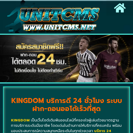
KINGDOM บริการดี 24 ชั่วโมง ระบบ
ฝาก-ถอนออโต้เร็วที่สุด
KINGDOM
เป็นเว็บไซต์เดิมพันออนไลน์ที่ครองใจผู้เล่นด้วยมาตรฐาน
การบริการระดับมืออาชีพ โดดเด่นในด้านการให้บริการที่ครบครัน พร้อม
มอบประสบการณ์ความสนุกเหนือระดับในทุกช่วงเวลา
บริการ 24