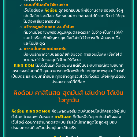
ระบบที่ทันสมัย ใช้งานง่าย
เว็บไซต์ของ
คิงด้อม
ถูกออกแบบมาให้ใช้งานง่าย รองรับทั้งผู้
เล่นมือใหม่และมืออาชีพ ระบบฝาก-ถอนออโต้ที่รวดเร็ว ทำให้คุณ
ไม่ต้องเสียเวลารอนาน
บริการลูกค้าตลอด 24 ชั่วโมง
ทีมงานมืออาชีพพร้อมดูแลคุณตลอดเวลา ไม่ว่าจะเป็นการให้คำ
แนะนำหรือแก้ไขปัญหา คุณจึงมั่นใจได้ว่าการเดิมพันจะราบรื่น
และไม่มีสะดุด
ความมั่นคงและปลอดภัย
มีระบบรักษาความปลอดภัยที่เข้มงวด การเงินมั่นคง เชื่อถือได้
100% ทำให้คุณสนุกได้โดยไร้กังวล
KING DOM
ไม่ได้เป็นแค่เว็บเดิมพัน แต่เป็นประสบการณ์ความสนุกที่
ครบวงจรในทุกมิติ คุณสามารถเพลิดเพลินกับเกมคุณภาพสูง บริการที่
เป็นมิตร และระบบที่ล้ำสมัย ทุกอย่างถูกรวมไว้ในที่เดียว เพื่อให้คุณได้รับ
ประสบการณ์ที่ดีที่สุด
คิงด้อม คาสิโนสด สุดมันส์ เล่นง่าย ได้เงิน
ไวทุกวัน
คิงด้อม
KINGDOM66
คือแพลตฟอร์มเดิมพันออนไลน์ที่ครองใจผู้เล่น
ทั่วโลก โดยเฉพาะในหมวด
คาสิโนสด
ที่เป็นหนึ่งในจุดเด่นสำคัญของ
เว็บไซต์ ด้วยการถ่ายทอดสดแบบเรียลไทม์จากสตูดิโอสุดหรู มอบ
ประสบการณ์ที่เสมือนนั่งอยู่ในคาสิโนจริง