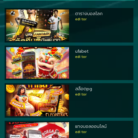
ตารางบอลโลก
edi tor
ufabet
edi tor
สล็อตpg
edi tor
แทงบอลออนไลน์
edi tor