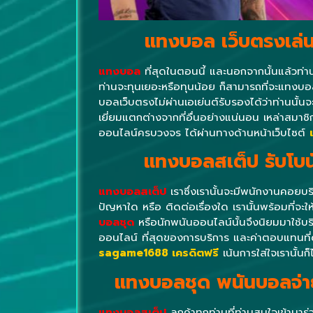
แทงบอล เว็บตรงเล่น
แทงบอล
ที่สุดในตอนนี้ และนอกจากนั้นแล้วท่านน
ท่านจะทุนเยอะหรือทุนน้อย ก็สามารถที่จะแทงบ
บอลเว็บตรงไม่ผ่านเอเย่นต์รับรองได้ว่าท่านนั้นจ
เยี่ยมแตกต่างจากที่อื่นอย่างแน่นอน เหล่าสมา
ออนไลน์ครบวงจร ได้ผ่านทางด้านหน้าเว็บไซต์
แทงบอลสเต็ป รับโบ
แทงบอลสเต็ป
เราซึ่งเรานั้นจะมีพนักงานคอยบ
ปัญหาใด หรือ ติดต่อเรื่องใด เรานั้นพร้อมที่จ
บอลชุด
หรือนักพนันออนไลน์นั้นจึงนิยมมาใช้บ
ออนไลน์ ที่สุดของการบริการ และค่าตอบแทนที่
sagame1688 เครดิตฟรี
เน้นการใส่ใจเรานั้นก็
แทงบอลชุด พนันบอลจ่าย
แทงบอลสเต็ป
ลูกค้าทุกท่านที่ท่านสนใจเข้ามาร