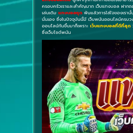
ครอบครัวเราและสำคัญมาก เว็บแทงบอล ฝากถอน
เล่นเดิม
แทงบอลชุด
พันแล้วการใส่ใจของเรานั้น
นั่นเอง ซึ่งในปัจจุบันนี้มี เว็บพนันออนไลน์ครบ
ออนไลน์กันขึ้นมาก็เพราะ
เว็บแทงบอลที่ดีที่สุด
ว
ซึ่งเว็บไซต์พนัน