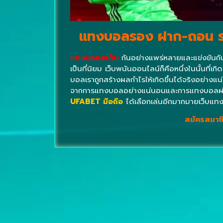
แทงบอลรอง ฝาก-ถอน รวด
แทงบอลสเต็ป
กันอย่างแพร่หลายและแข่งขันกันแล
เป็นที่นิยม เว็บพนันออนไลน์ก็คือหนึ่งในนั้นที
บอลเราถูกสร้างผลกำไรให้เกิดขึ้นได้จริงอย่าง
จากการแทงบอลอย่างแน่นอนและการแทงบอลผ่านเ
UFABET มือถือ
ได้เลือกเล่นอีกมากมายเว็บแ
สมัครสมาชิก