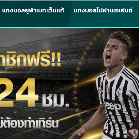
แทงบอลยูฟ่าเบท เว็บแท้
แทงบอลไม่ผ่านเอเย่นต์