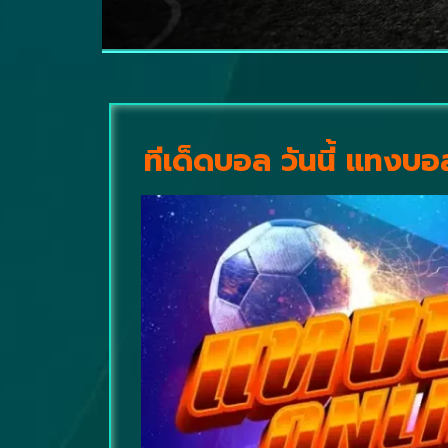
ทีเด็ดบอล วันนี้ แทงบ