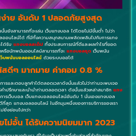
ง่าย อันดับ 1 ปลอดภัยสูงสุด
ั้นยังสามารถที่จะเล่น เว็บแทงบอล ได้โดยไม่มีขั้นต่ำ ไม่ว่า
อลออนไลน์ได้ ที่มีทั้งความสนุกสนานเพลิดเพลินไปกับการแทง
ะได้รับ
แทงบอลสเต็ป
ทั้งประสบการณ์ที่ดีและผลกำไรที่ยอด
ชิกหรือนักพนันออนไลน์สามารถที่จะ
แทงบอลชุด
เว็บพนัน
เว็บ
พนันบอลออนไลน์
ด้วยระบบออโต้
นัสดีๆ มากมาย ค่าคอม 0.8 %
ริการและตอบลูกค้าได้ตลอดเวลาดังนั้นแล้วไม่ว่าท่านจะพบเจอ
ะให้คำปรึกษาและนำนำท่านตลอดเวลา ดังนั้นแล้วเหล่าสมาชิก
แทง
ริการเว็บบอล เว็บแทงบอลออนไลน์อันดับ 1 นั่นเองแทงบอล
ดีที่สุด แทงบอลออนไลน์ ในอีกมุมหนึ่งของการบริการของเรา
ไม่ยิ่งย่อนไปกว่า
ไม่อั้น ได้รับความนิยมมาก 2023
่วมความสนุกกับเรา ที่ได้มาเป็นส่วนหนึ่งในส่วนที่สำคัญของ