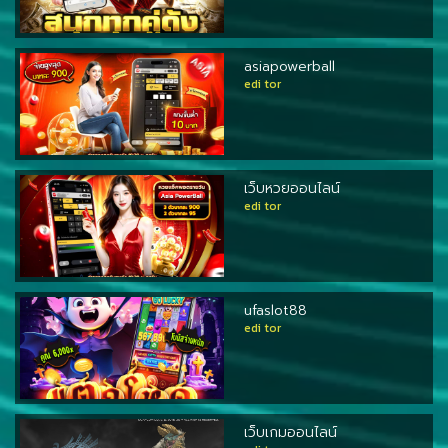
asiapowerball
edi tor
เว็บหวยออนไลน์
edi tor
ufaslot88
edi tor
เว็บเกมออนไลน์