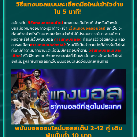
วิธีแทงบอลแบบละเอียดมือใหม่เข้าใจง่าย
ใน 5 นาที!
สมัครเว็บ
วิธีแทงบอลออนไลน์
แทงบอลเว็บไหนดี สำหรับนักพนัน
บอลมือใหม่คงอยากจะรู้ว่าถ้าจะ เข้า
เว็บแทงบอลออนไลน์
สักเว็บ จะ
ต้องทำอย่างไรบ้างบางคนกังวลว่าถ้าไม่มีประสบการณ์มาเลยจะโดน
หลอกหรือไม่เว็บพนันบอล
การแทงบอลสด
ที่สมัครไว้ใจได้แค่ไหน แล้ว
ควรจะเลือก
การแทงบอลล่วงหน้า
ไหนดีนี่เป็นคำถามปกติสำหรับมือใหม่
ที่มักมีคำถามมากมายแต่เมื่อไม่มีใครตอบคำถาม
วิธีแทงบอลแบบละ
เอียด
ใ ห้ได้จึงลงเอยด้วยการถอดใจที่เป็นเช่นนั้นเพราะนักพนันมือใหม่
ยังไม่มีรู้หลักในการเลือกเว็บพนันออนไลน์ดีจึงมีปัญหาในการ
พนันบอลออนไลน์บอลสเต็ป 2-12 คู่ เดิม
พันขั้นต่ำ 10 บาท