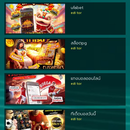
ufabet
edi tor
สล็อตpg
edi tor
แทงบอลออนไลน์
edi tor
ทีเด็ดบอลวันนี้
edi tor