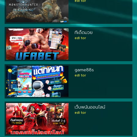
edi tor
ทีเด็ดมวย
edi tor
game88s
edi tor
เว็บพนันออนไลน์
edi tor