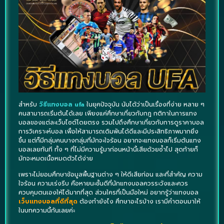
สำหรับ
วิธีแทงบอล ufa
ในยุคปัจจุบัน นับได้ว่าเป็นเรื่องที่ง่าย หลาย ๆ
คนสามารถเริ่มต้นได้เลย เพียงแค่ศึกษาเกี่ยวกับกฎ กติกาในการแทง
บอลของแต่ละเว็บไซต์โดยตรง รวมไปถึงศึกษาเกี่ยวกับการดูราคาบอล
การวิเคราะห์บอล เพื่อให้สามารถเดิมพันได้ดีและมีประสิทธิภาพมากยิ่ง
ขึ้น แต่ก็มีกลุ่มคนบางกลุ่มที่มักจะใจร้อน อยากจะแทงบอลก็เริ่มต้นแทง
บอลเลยทันที ทั้ง ๆ ที่ไม่มีความรู้มาก่อนหน้านี้เสียด้วยซ้ำไป สุดท้ายก็
มักจะหมดเนื้อหมดตัวได้ง่าย
เพราะไม่ยอมศึกษาข้อมูลพื้นฐานต่าง ๆ ให้ดีเสียก่อน และที่สำคัญ ความ
ใจร้อน ความเร่งรีบ คือหายนะชั้นดีที่นักแทงบอลควรระวังและควร
ควบคุมตนเองให้ได้มากที่สุด ส่วนใครที่เป็นมือใหม่ อยากรู้ว่าแทงบอล
เว็บแทงบอลที่ดีที่สุด
ต้องทำยังไง ศึกษาอะไรบ้าง เรามีคำตอบมาให้
ในบทความนี้กันเลยค่ะ