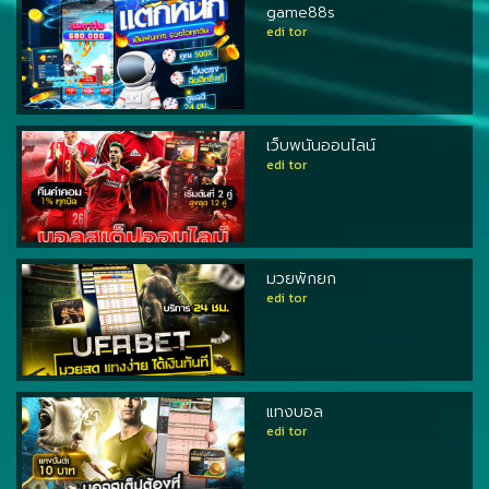
game88s
edi tor
เว็บพนันออนไลน์
edi tor
มวยพักยก
edi tor
แทงบอล
edi tor