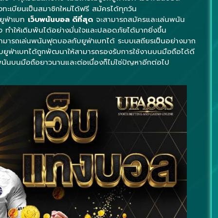
ลงทะเบียนเป็นสมาชิกใหม่ได้ฟรี สมัครได้ทุกวัน
บยูฟ่าเบท
เว็บพนันบอล ดีที่สุด
จะสามารถสมัครและเล่นพนัน
ทำให้เดิมพันได้อย่างมั่นใจและปลอดภัยได้มากยิ่งขึ้น
็สามารถเล่นพนันฟุตบอลกับยูฟ่าเบทได้ ระบบเสถียรเป็นอย่างมาก
ะบบยูฟ่าเบทได้ถูกพัฒนาให้สามารถรองรับการใช้งานบนมือถือได้ดี
นพนันบนมือถือยาวนานและต่อเนื่องก็ไม่ใช่ปัญหาอีกต่อไป