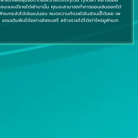
มพันชนะและมีรายได้เข้ามานั้น คุณจะสามารถทำการถอนเงินออกได้
่าเบทแล้วได้เงินแน่นอน หมดความกังวลใจในส่วนนี้ได้เลย เพ
 แถมเดิมพันได้อย่างอิสระเสรี สร้างรายได้ได้เท่าไหร่ยูฟ่าเบท