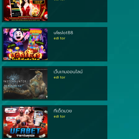
ufaslot88
edi tor
เว็บเกมออนไลน์
edi tor
ทีเด็ดมวย
edi tor