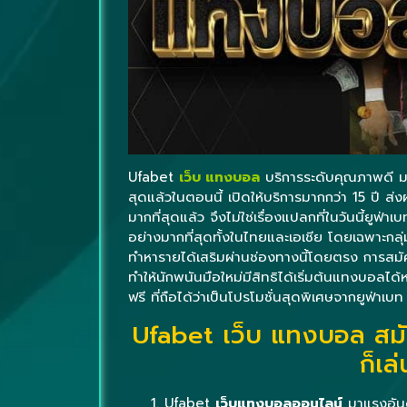
Ufabet
เว็บ แทงบอล
บริการระดับคุณภาพดี มาแ
สุดแล้วในตอนนี้ เปิดให้บริการมากกว่า 15 ปี ส่ง
มากที่สุดแล้ว จึงไม่ใช่เรื่องแปลกที่ในวันนี้ยูฟ
อย่างมากที่สุดทั้งในไทยและเอเชีย โดยเฉพาะกลุ่
ทำหารายได้เสริมผ่านช่องทางนี้โดยตรง การสมั
ทำให้นักพนันมือใหม่มีสิทธิได้เริ่มต้นแทงบอลได้
ฟรี ที่ถือได้ว่าเป็นโปรโมชั่นสุดพิเศษจากยูฟ่าเบ
Ufabet เว็บ แทงบอล สมั
ก็เล
Ufabet
เว็บแทงบอลออนไลน์
มาแรงอันดั