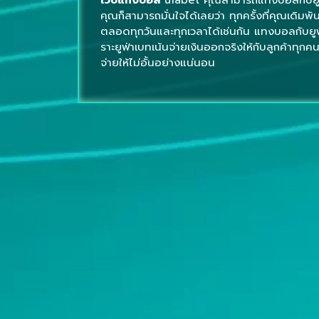
คุณก็สามารถมั่นใจได้เลยว่า ทุกครั้งที่คุณเดิ
ตลอดทุกวันและทุกเวลาได้เช่นกัน แทงบอลกับยูฟ
ราะยูฟ่าเบทเน้นจ่ายเงินออกจริงให้กับลูกค้าทุกคน
จ่ายให้ไม่อั้นอย่างแน่นอน