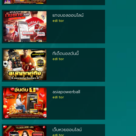
แทงบอลออนไลน์
edi tor
ทีเด็ดบอลวันนี้
edi tor
asiapowerball
edi tor
เว็บหวยออนไลน์
edi tor