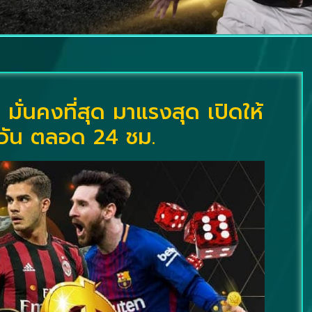
ั่นคงที่สุด มาแรงสุด เปิดให้
กวัน ตลอด 24 ชม.