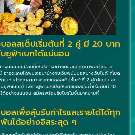
สเต็ปเริ่มต้นที่ 2 คู่ มี 20 บาท
บยูฟ่าเบทได้แน่นอน
็บแทงบอลออนไลน์ที่ให้บริการอย่างดีและมีคุณภาพอย่างมาก
ี้ อาจจะเคยได้พบเจอมาบ้างกับเว็บพนันบอลบางเว็บไซต์ ที่เปิด
ูฟ่าเบทแล้วคุณสามารถแทงบอลสเต็ปขั้นต่ำที่ 2 คู่ได้เลย และ
ฟ่าเบทได้ เพราะยูฟ่าเบทเปิดให้แทงบอลขั้นต่ำเริ่มต้นที่ 10
บทได้อย่างแน่นอน สมัครพร้อมรับโปรโมชั่นมากมายที่
ลเพื่อลุ้นรับกำไรและรายได้ได้ทุก
พันได้อย่างอิสระสุด ๆ
บทเพื่อลุ้นรับกำไรและรายได้ได้ทุกวัน ทุกเวลา อย่างน้อย