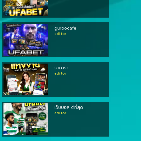
guroocafe
edi tor
บาคาร่า
edi tor
เว็บบอล ดีที่สุด
edi tor