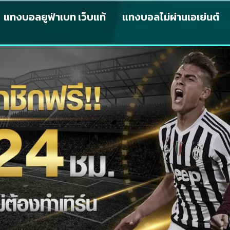
แทงบอลยูฟ่าเบท เว็บแท้
แทงบอลไม่ผ่านเอเย่นต์