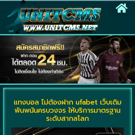
แทงบอล ไม่ต้องฝาก ufabet เว็บเดิม
พันพนันครบวงจร ให้บริการมาตรฐาน
ระดับสากลโลก