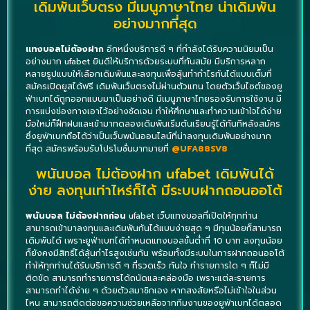
เดิมพันเว็บตรง มีเมนูภาษาไทย น่าเดิมพัน
อย่างมากที่สุด
แทงบอลไม่ต้องฝาก
อีกหนึ่งบริการดี ๆ ที่กำลังได้รับความนิยมเป็น
อย่างมาก ufabet ยินดีให้บริการด้วยระบบที่ทันสมัย มีบริการหลาก
หลายรูปแบบให้เลือกเดิมพันและลงทุนเพื่อลุ้นทำกำไรกันได้แบบเต็มที่
สมัครเปิดยูสได้ฟรี เดิมพันเว็บตรงไม่ผ่านตัวแทน โดยตัวเว็บไซต์ของยู
ฟ่าเบทได้ถูกออกแบบมาเป็นอย่างดี มีเมนูภาษาไทยรองรับการใช้งาน มี
การแบ่งช่องทางเอาไว้อย่างชัดเจน ทำให้ศึกษาและทำความเข้าใจได้ง่าย
มือใหม่ก็ฝึกฝนและเข้ามาทดลองเดิมพันเริ่มต้นเรียนรู้ได้ทันทีหลังสมัคร
ซึ่งยูฟ่าเบทถือได้ว่าเป็นเว็บพนันออนไลน์ที่น่าลงทุนเดิมพันอย่างมาก
ที่สุด สมัครพร้อมรับโปรโมชั่นมากมายที่
@UFA88SV8
พนันบอล ไม่ต้องฝาก ufabet เดิมพันได้
ง่าย ลงทุนเท่าไหร่ก็ได้ มีระบบฝากถอนออโต้
พนันบอล ไม่ต้องฝากก่อน
ufabet เว็บแทงบอลที่เปิดให้ทุกท่าน
สามารถเข้ามาลงทุนและเดิมพันกันได้แบบง่ายสุด ๆ มีทุนน้อยก็สามารถ
เดิมพันได้ เพราะยูฟ่าเบทได้กำหนดแทงบอลขั้นต่ำที่ 10 บาท ลงทุนน้อย
ก็ยังคงมีสิทธิ์ได้ลุ้นกำไรสูงเช่นกัน พร้อมทั้งมีระบบในการฝากถอนออโต้
ทำให้ทุกท่านได้รับบริการดี ๆ ที่รวดเร็ว ทันใจ ทำรายการใด ๆ ก็ไม่มี
ติดขัด สามารถทำรายการได้ถนัดและคล่องมือ เพราะแต่ละรายการ
สามารถทำได้ง่าย ๆ ด้วยตัวสมาชิกเอง หากสงสัยหรือไม่เข้าใจในส่วน
ไหน สามารถติดต่อขอความช่วยเหลือจากทีมงานของยูฟ่าเบทได้ตลอด