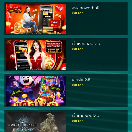
asiapowerball
edi tor
เว็บหวยออนไลน์
edi tor
ufaslot88
edi tor
เว็บเกมออนไลน์
edi tor