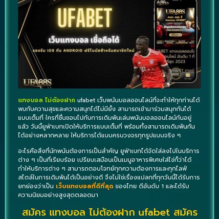
แทงบอล ไม่ต้องฝาก
ufabet เว็บพนันบอลออนไลน์ที่จะทำให้ทุกท่านได้
พบกับความสุขและความสนุกได้ไม่มียั้ง สามารถเข้ามาร่วมสนุกกันได้
แบบเต็มที่ ใครที่ชื่นชอบไปกับการเดิมพันเล่นพนันบอลออนไลน์กันอยู่
แล้ว วันนี้ยูฟ่าเบทเปิดให้บริการแบบเต็มที่ พร้อมทั้งสามารถเดิมพันกัน
ได้อย่างหลากหลาย ให้บริการได้แบบครบวงจรทุกรูปแบบจริง ๆ
อะไรคือสิ่งที่นักพนันต้องการเป็นสำคัญ ยูฟ่าเบทได้จัดใส่ลงไปในบริการ
ต่าง ๆ เป็นที่เรียบร้อย เปรียบเสมือนเป็นเมนูอาหารพิเศษใส่ไข่ก็ว่าได้
ทำให้บริการต่าง ๆ สามารถตอบโจทย์ทุกความต้องการและทุกไลฟ์
สไตล์ในการเดิมพันได้เป็นอย่างดี จึงไม่ใช่เรื่องแปลกที่ทุกวันนี้ได้รับการ
ยกย่องว่าเป็น
เว็บแทงบอลที่ดีที่สุด
ของไทย ดีอันดับ 1 และได้รับ
ความนิยมอย่างสูงสุดตลอดมา
สมัคร แทงบอล ไม่ต้องฝาก ufabet สมัคร