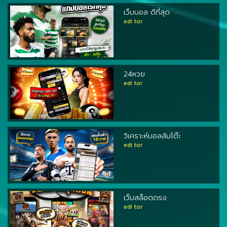
เว็บบอล ดีที่สุด
edi tor
24หวย
edi tor
วิเคราะห์บอลล้มโต๊ะ
edi tor
เว็บสล็อตตรง
edi tor