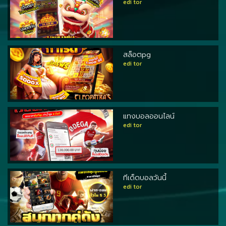
edi tor
สล็อตpg
edi tor
แทงบอลออนไลน์
edi tor
ทีเด็ดบอลวันนี้
edi tor